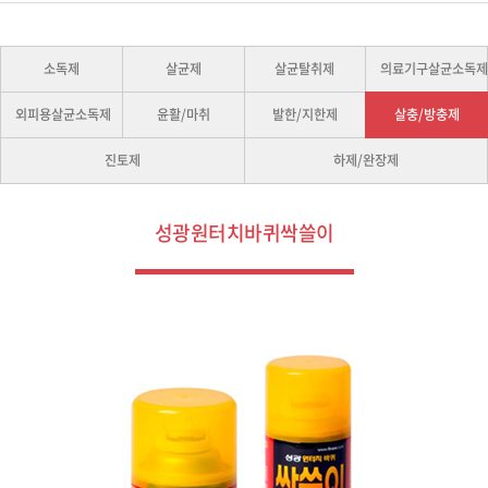
소독제
살균제
살균탈취제
의료기구살균소독
외피용살균소독제
윤활/마취
발한/지한제
살충/방충제
진토제
하제/완장제
성광원터치바퀴싹쓸이